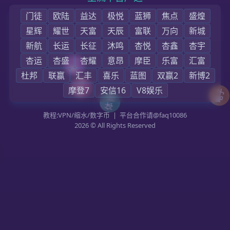
首页
公司概况
新闻中心