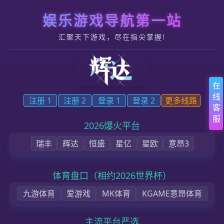
跳转到内容
育碧平台 - 创建ID账号(育碧注册帐户) - 官网
首页
公司概况
新闻中心
投资者关系
联络我们